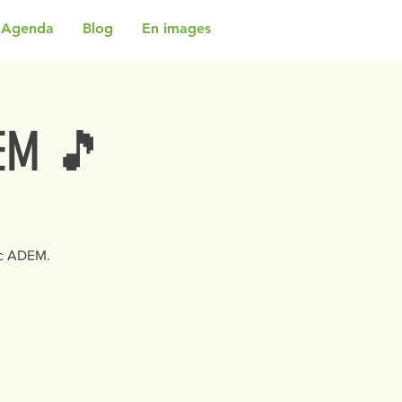
Agenda
Blog
En images
EM 🎵
ec ADEM.