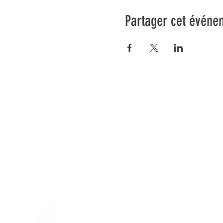
Partager cet événe
Préser
En ba
Fondation Mamajah Expérienc
Éco-site &
Ferme de Mamaj