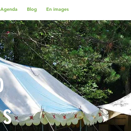
Agenda
Blog
En images
o
es