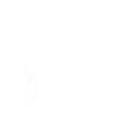
En ba
Fondation Mamajah Expérienc
Éco-site &
Ferme de Mamaj
Presqu'île de Loëx
20 Chemin des Blanchards
1233 Bernex GE
+41 (0)22 328 04 90