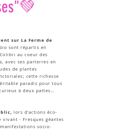
sses"💚
lent s
ur La Ferme de
bio sont répartis en
 Colibri au coeur des
s, avec ses parterres en
udes de plantes
ctoriales; cette richesse
véritable paradis pour tous
s curieux à deux pattes…
blic,
lors d'actions éco-
e vivant - Fresques géantes
 manifestations socio-