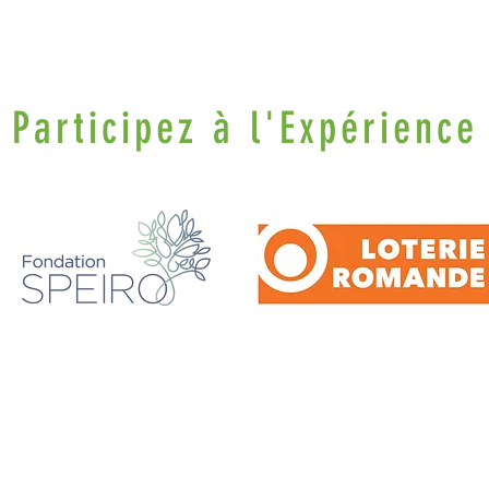
Participez à l'Expérience
vons la Nature de la Presqu'île de Loëx | Privilégiez la mobilité