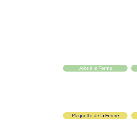
2 entrées piétonnes et vélos
20 Chemin des Blanchards, 1233 Bernex
141 Route de Loëx, 1233 Bernex
Bus 43 (depuis Onex) Arrêt: Blanchards
llade ou à vélo à travers les Evaux ou encore depuis la passerel
e
Jobs à la Ferme
ah
Plaquette de la Ferme
SUIVEZ-NOUS