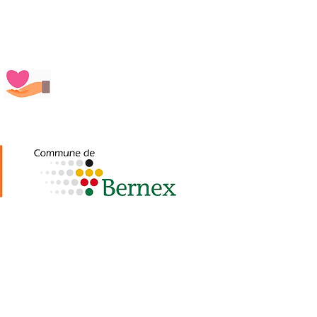
 douce 🌸🌿🐢