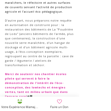
maraîchers, le réfectoire et autres surfaces
de couverts servant l’activité de production
agricole et l’accueil éco-pédagogique.
D'autre part, nous préparons notre requête
en autorisation de construire pour : la
restauration des bâtiments de La "Poudrière
de Loëx" (anciens bâtiments de l'armée, plus
que centenaires), la construction d'une
nouvelle serre maraîchère, d'un hangar de
stockage et d'un bâtiment agricole multi-
usage, à l'éco-conception exemplaire,
regroupant au centre de la parcelle : cave de
garde / légumerie / ateliers de
transformation et séchoir.
Merci de soutenir nos chantier écoles
pilote qui servent à faire la
démonstration de l'intérêt de l'éco-
conception, des lowtechs et énergies
vertes, tant en milieu urbain que dans
l'espace rural
🙏🏼
Votre Expérience Mamajah
Faire un Don