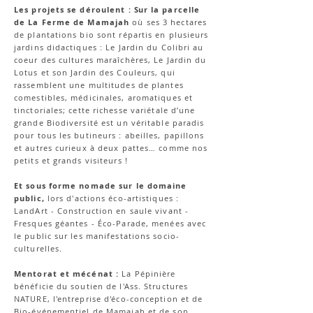
Les projets se déroulent :
S
ur la parcelle
de La Ferme de Mamajah
où ses 3 hectares
de plantations bio sont répartis en plusieurs
jardins didactiques : Le Jardin du Colibri au
coeur des cultures maraîchères, Le Jardin du
Lotus et son Jardin des Couleurs, qui
rassemblent une multitudes de plantes
comestibles, médicinales, aromatiques et
tinctoriales; cette richesse variétale d’une
grande Biodiversité est un véritable paradis
pour tous les butineurs : abeilles, papillons
et autres curieux à deux pattes… comme nos
petits et grands visiteurs !
Et sous forme nomade sur le domaine
public,
lors d'actions éco-artistiques :
LandArt - Construction en saule vivant -
Fresques géantes - Éco-Parade, menées avec
le public sur les manifestations socio-
culturelles.
Mentorat et mécénat :
La Pépinière
bénéficie du soutien de l'Ass. Structures
NATURE, l'entreprise d'éco-conception et de
Bio-événementiel de Mamajah et de son