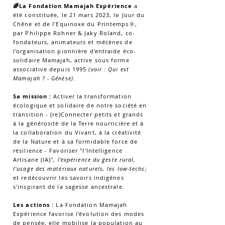
🌈La Fondation Mamajah Expérience
a
été constituée, l
e 21 mars 2023,
Jour du
le
Chêne
et de l’Equinoxe du Printemps🌞,
par Philippe Rohner & Jaky Roland, co-
fondateurs, animateurs et mécènes de
l'organisation pionnière d'entraide éco-
solidaire Mamajah, active sous forme
associative depuis 1995
(voir : Qui est
Mamajah ? - Génèse)
.
Sa mission :
Activer la transformation
écologique et solidaire de notre société en
transition - (re)Connecter petits et grands
à la générosité de la Terre nourricière et à
la collaboration du Vivant, à la créativité
de la Nature et à sa formidable force de
résilience - Favoriser "l'Intelligence
Artisane (IA)",
l'expérience du geste rural,
l'usage des matériaux naturels, les low-techs;
et redécouvrir les savoirs indigènes
s'inspirant de la sagesse ancestrale.
Les actions :
La Fondation Mamajah
Expérience favorise l'évolution des modes
de pensée, elle mobilise la population au