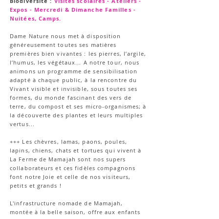
Biodiversité :
Visites scolaires - Ateliers -
Expos - Mercredi & Dimanche Familles -
Nuitées, Camps.
Dame Nature nous met à disposition
généreusement toutes ses matières
premières bien vivantes : les pierres, l’argile,
l’humus, les végétaux... A notre tour, nous
animons un programme de sensibilisation
adapté à chaque public, à la rencontre du
Vivant visible et invisible, sous toutes ses
formes, du monde fascinant des vers de
terre, du compost et ses micro-organismes; à
la découverte des plantes et leurs multiples
vertus
...
+
++ Les chèvres, lamas, paons, poules,
lapins, chiens, chats et tortues qui vivent à
La Ferme de Mamajah sont nos supers
collaborateurs et ces fidèles compagnons
font notre Joie et celle de nos visiteurs,
petits et grands !
L'infrastructure nomade de Mamajah,
montée à la belle saison, offre aux enfants