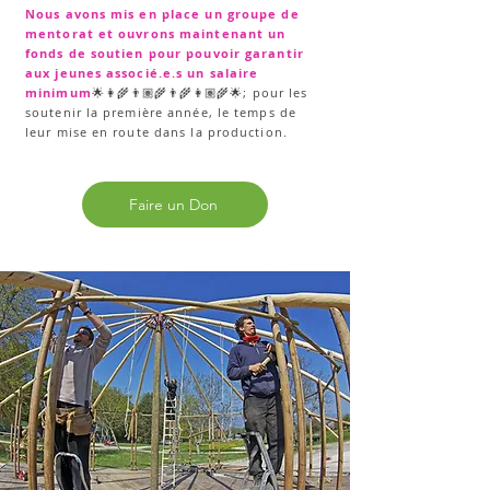
Nous avons mis en place un groupe de
mentorat et ouvrons maintenant un
fonds de soutien pour pouvoir garantir
aux jeunes associé.e.s un salaire
minimum
🌟👩‍🌾👨🏽‍🌾👨‍🌾👩🏽‍🌾🌟; pour les
soutenir la première année, le temps de
leur mise en route dans la production.
Faire un Don