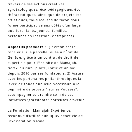
travers de ses actions créatives :
agroécologiques, éco-pédagogiques éco-
thérapeutiques, ainsi que de projets éco-
artistiques, tous réalisés de façon sous
forme participative aux côtés d'un large
public (enfants, jeunes, familles,
personnes en insertion, entreprises).
Objectifs premiers :
1) pérenniser le
foncier sur la parcelle louée à l’État de
Genève, grâce à un contrat de droit de
superficie pour l'éco-site de Mamajah,
tiers-lieu rural pilote, initié et animé
depuis 2010 par ses fondateurs. 2) Assurer
avec les partenaires philanthropiques la
levée de fonds annuelle nécessaire
à la
pépinière de projets "Jeunes Pousses";
accompagner et prendre soin de
ce
s
initiatives "grassroots" porteuses d'avenir.
La Fondation Mamajah Expérience,
reconnue d'utilité publique, bénéficie de
l'exonération fiscale.