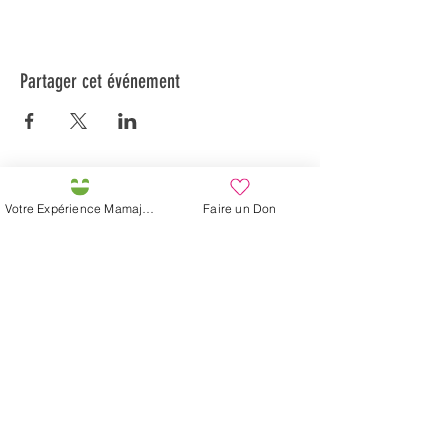
Partager cet événement
Préservons la Nature de la Presqu'île de Loëx |
Votre Expérience Mamajah
Faire un Don
Privilégiez la mobilité douce 🌸🌿🐢
2 entrées piétonnes et vélos
20 Chemin des Blanchards, 1233 Bernex
141 Route de Loëx, 1233 Bernex
Bus 43 (depuis Onex) Arrêt: Blanchards
En ballade ou à vélo à travers les Evaux ou encore
depuis la passerelle du Lignon
Fondation Mamajah Expérience
Éco-site &
Ferme de Mamajah
Presqu'île de Loëx
20 Chemin des Blanchards