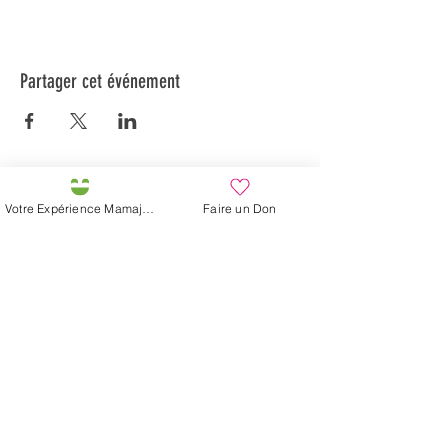
Partager cet événement
Préservons la Nature de la Presqu'île de Loëx |
Votre Expérience Mamajah
Faire un Don
Privilégiez la mobilité douce 🌸🌿🐢
2 entrées piétonnes et vélos
20 Chemin des Blanchards, 1233 Bernex
141 Route de Loëx, 1233 Bernex
Bus 43 (depuis Onex) Arrêt: Blanchards
En ballade ou à vélo à travers les Evaux ou encore
depuis la passerelle du Lignon
Fondation Mamajah Expérience
Éco-site &
Ferme de Mamajah
Presqu'île de Loëx
20 Chemin des Blanchards