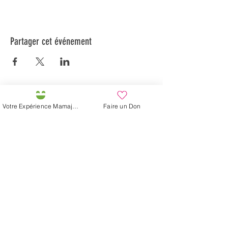
Partager cet événement
Préservons la Nature de la Presqu'île de Loëx |
Votre Expérience Mamajah
Faire un Don
Privilégiez la mobilité douce 🌸🌿🐢
2 entrées piétonnes et vélos
20 Chemin des Blanchards, 1233 Bernex
141 Route de Loëx, 1233 Bernex
Bus 43 (depuis Onex) Arrêt: Blanchards
En ballade ou à vélo à travers les Evaux ou encore
depuis la passerelle du Lignon
Fondation Mamajah Expérience
Éco-site &
Ferme de Mamajah
Presqu'île de Loëx
20 Chemin des Blanchards