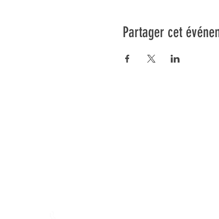
Partager cet événe
Préser
En ba
Fondation Mamajah Expérienc