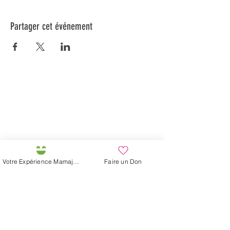
Partager cet événement
Préservons la Nature de la Presqu'île de Loëx |
Privilégiez la mobilité douce 🌸🌿🐢
2 entrées piétonnes et vélos
20 Chemin des Blanchards, 1233 Bernex
141 Route de Loëx, 1233 Bernex
Bus 43 (depuis Onex) Arrêt: Blanchards
En ballade ou à vélo à travers les Evaux ou encore
Votre Expérience Mamajah
Faire un Don
depuis la passerelle du Lignon
Fondation Mamajah Expérience
Éco-site &
Ferme de Mamajah
Presqu'île de Loëx
20 Chemin des Blanchards
1233 Bernex GE