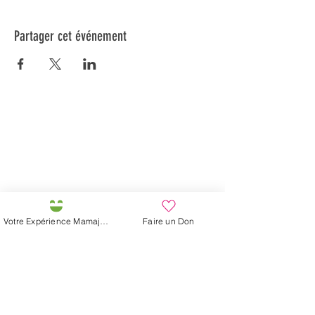
Partager cet événement
Préservons la Nature de la Presqu'île de Loëx |
Privilégiez la mobilité douce 🌸🌿🐢
2 entrées piétonnes et vélos
20 Chemin des Blanchards, 1233 Bernex
141 Route de Loëx, 1233 Bernex
Bus 43 (depuis Onex) Arrêt: Blanchards
En ballade ou à vélo à travers les Evaux ou encore
Votre Expérience Mamajah
Faire un Don
depuis la passerelle du Lignon
Fondation Mamajah Expérience
Éco-site &
Ferme de Mamajah
Presqu'île de Loëx
20 Chemin des Blanchards
1233 Bernex GE