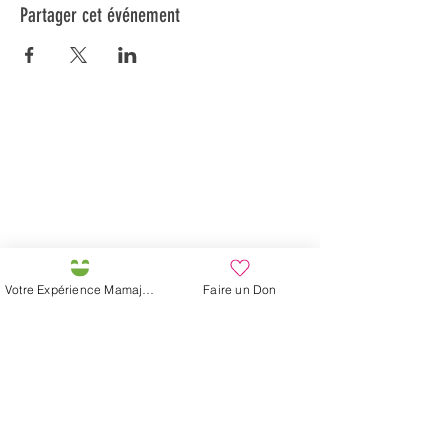
Partager cet événement
Préservons la Nature de la Presqu'île de Loëx |
Privilégiez la mobilité douce 🌸🌿🐢
2 entrées piétonnes et vélos
20 Chemin des Blanchards, 1233 Bernex
141 Route de Loëx, 1233 Bernex
Bus 43 (depuis Onex) Arrêt: Blanchards
En ballade ou à vélo à travers les Evaux ou encore
depuis la passerelle du Lignon
Votre Expérience Mamajah
Faire un Don
Fondation Mamajah Expérience
Éco-site &
Ferme de Mamajah
Presqu'île de Loëx
20 Chemin des Blanchards
1233 Bernex GE
+41 (0)22 328 04 90
+41 (0)79 811 50 55