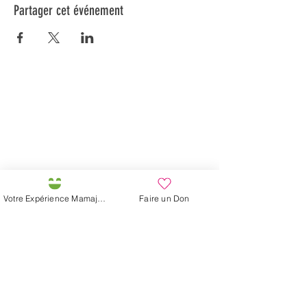
Partager cet événement
Préservons la Nature de la Presqu'île de Loëx |
Privilégiez la mobilité douce 🌸🌿🐢
2 entrées piétonnes et vélos
20 Chemin des Blanchards, 1233 Bernex
141 Route de Loëx, 1233 Bernex
Bus 43 (depuis Onex) Arrêt: Blanchards
En ballade ou à vélo à travers les Evaux ou encore
depuis la passerelle du Lignon
Votre Expérience Mamajah
Faire un Don
Fondation Mamajah Expérience
Éco-site &
Ferme de Mamajah
Presqu'île de Loëx
20 Chemin des Blanchards
1233 Bernex GE
+41 (0)22 328 04 90
+41 (0)79 811 50 55