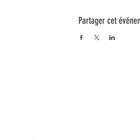
Partager cet événe
Préser
En ba
Fondation Mamajah Expérienc