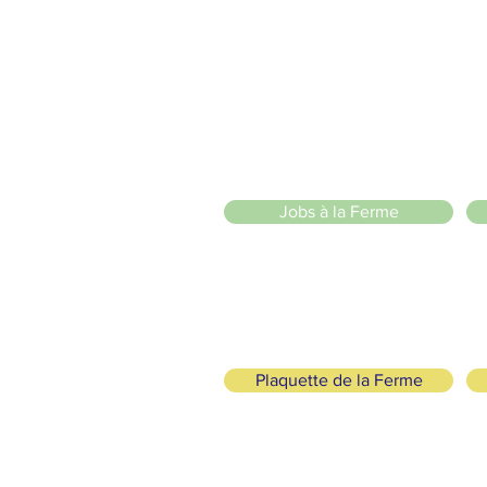
2 entrées piétonnes et vélos
20 Chemin des Blanchards, 1233 Bernex
141 Route de Loëx, 1233 Bernex
Bus 43 (depuis Onex) Arrêt: Blanchards
llade ou à vélo à travers les Evaux ou encore depuis la passerel
e
Jobs à la Ferme
ah
Plaquette de la Ferme
SUIVEZ-NOUS