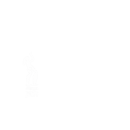
En ba
Fondation Mamajah Expérienc
Éco-site &
Ferme de Mamaj
Presqu'île de Loëx
20 Chemin des Blanchards
1233 Bernex GE
+41 (0)22 328 04 90
+41 (0)79 811 50 55