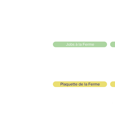
20 Chemin des Blanchards, 1233 Bernex
141 Route de Loëx, 1233 Bernex
Bus 43 (depuis Onex) Arrêt: Blanchards
llade ou à vélo à travers les Evaux ou encore depuis la passerel
e
Jobs à la Ferme
ah
Plaquette de la Ferme
SUIVEZ-NOUS