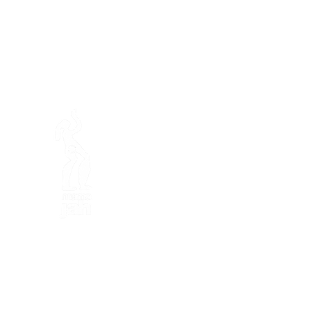
En ba
Fondation Mamajah Expérienc
Éco-site &
Ferme de Mamaj
Presqu'île de Loëx
20 Chemin des Blanchards
1233 Bernex GE
+41 (0)22 328 04 90
+41 (0)79 811 50 55
fondation
@mamajah.org