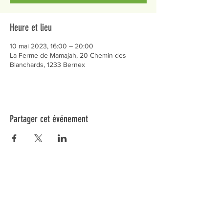
Heure et lieu
10 mai 2023, 16:00 – 20:00
La Ferme de Mamajah, 20 Chemin des
Blanchards, 1233 Bernex
Partager cet événement
Préservons la Nature de la Presqu'île de Loëx |
Privilégiez la mobilité douce 🌸🌿🐢
2 entrées piétonnes et vélos
20 Chemin des Blanchards, 1233 Bernex
141 Route de Loëx, 1233 Bernex