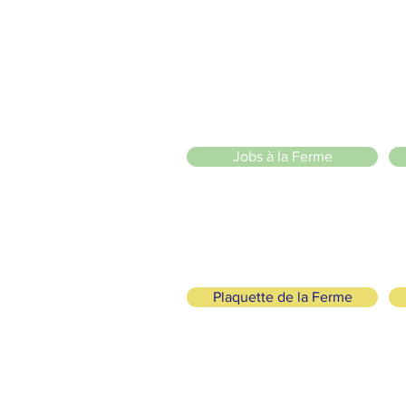
20 Chemin des Blanchards, 1233 Bernex
141 Route de Loëx, 1233 Bernex
Bus 43 (depuis Onex) Arrêt: Blanchards
llade ou à vélo à travers les Evaux ou encore depuis la passerel
e
Jobs à la Ferme
ah
Plaquette de la Ferme
SUIVEZ-NOUS