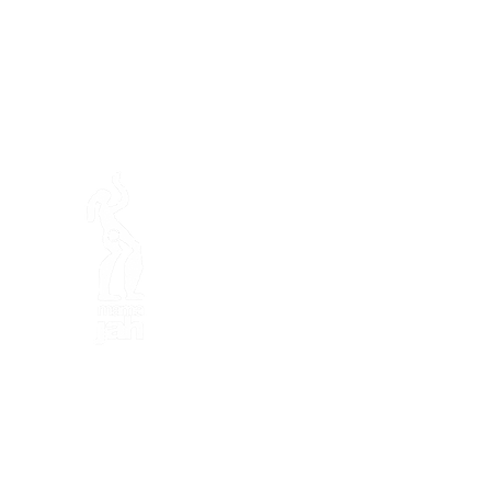
En ba
Fondation Mamajah Expérienc
Éco-site &
Ferme de Mamaj
Presqu'île de Loëx
20 Chemin des Blanchards
1233 Bernex GE
+41 (0)22 328 04 90
+41 (0)79 811 50 55
fondation
@mamajah.org