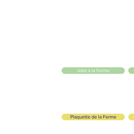
2 entrées piétonnes et vélos
20 Chemin des Blanchards, 1233 Bernex
141 Route de Loëx, 1233 Bernex
Bus 43 (depuis Onex) Arrêt: Blanchards
llade ou à vélo à travers les Evaux ou encore depuis la passerel
e
Jobs à la Ferme
ah
Plaquette de la Ferme