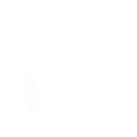
En ba
Fondation Mamajah Expérienc
Éco-site &
Ferme de Mamaj
Presqu'île de Loëx
20 Chemin des Blanchards
1233 Bernex GE
+41 (0)22 328 04 90