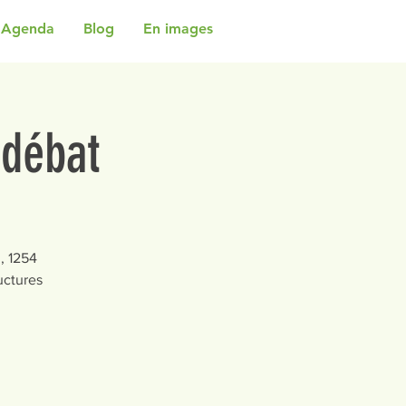
Agenda
Blog
En images
 débat
, 1254
uctures