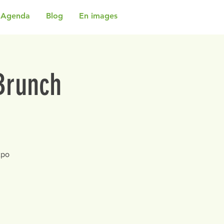
Agenda
Blog
En images
 Brunch
xpo