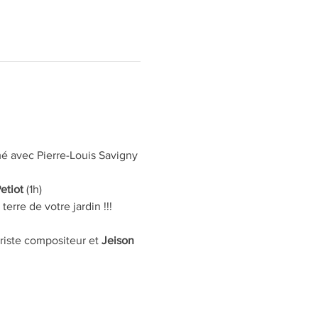
mé avec Pierre-Louis Savigny 
Petiot
 (1h)
erre de votre jardin !!!
ariste compositeur et 
Jeison 