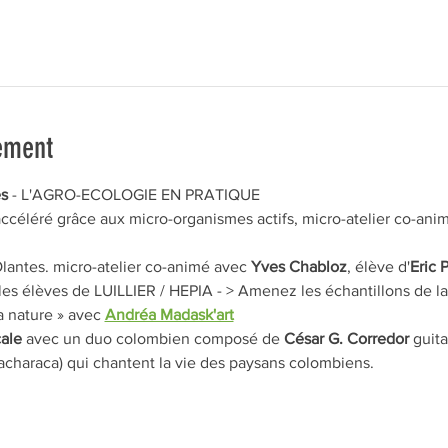
ement
es
 - L'AGRO-ECOLOGIE EN PRATIQUE
ccéléré grâce aux micro-organismes actifs, micro-atelier co-ani
Olantes. micro-atelier co-animé avec 
Yves Chabloz
, élève d'
Eric 
les élèves de LUILLIER / HEPIA - > Amenez les échantillons de la t
a nature » avec
Andréa Madask'art
ale
 avec un duo colombien composé de 
César G. Corredor
 guit
acharaca) qui chantent la vie des paysans colombiens.