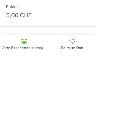
Enfant
5,00 CHF
Votre Expérience Mamajah
Faire un Don
Partager cet événement
Préservons la Nature de la Presqu'île de Loëx |
Privilégiez la mobilité douce 🌸🌿🐢
2 entrées piétonnes et vélos
20 Chemin des Blanchards, 1233 Bernex
141 Route de Loëx, 1233 Bernex
Bus 43 (depuis Onex) Arrêt: Blanchards
En ballade ou à vélo à travers les Evaux ou encore