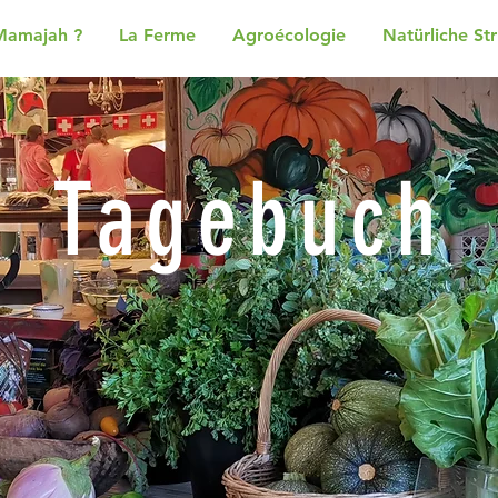
Mamajah ?
La Ferme
Agroécologie
Natürliche St
Tagebuch