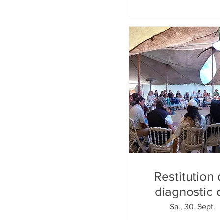
Restitution
diagnostic 
santé territor
Sa., 30. Sept.