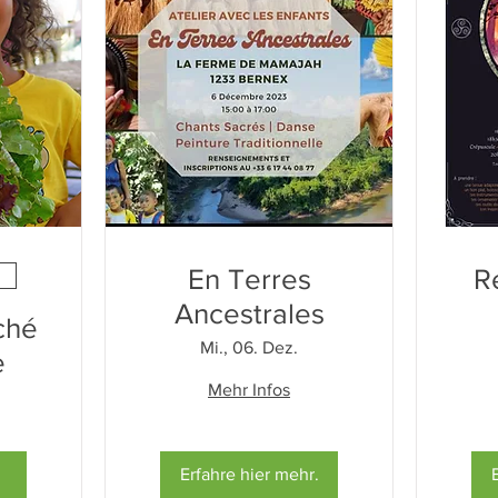
En Terres
R
Ancestrales
ché
Mi., 06. Dez.
e
Mehr Infos
Erfahre hier mehr.