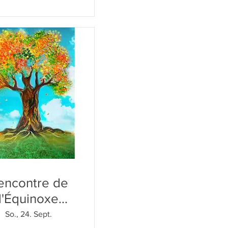
encontre de
l'Équinoxe
d'Automne
So., 24. Sept.