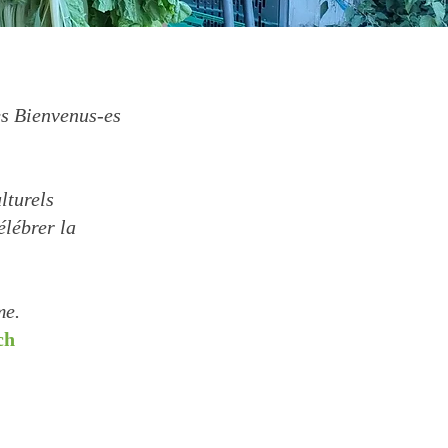
es Bienvenus-es
lturels
élébrer la
me.
ch