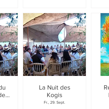
 du
La Nuit des
R
de
Kogis
iale
Fr., 29. Sept.