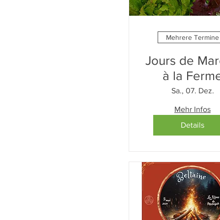
Mehrere Termine
Jours de Ma
à la Ferm
(Samedi)
Sa., 07. Dez.
Mehr Infos
Details