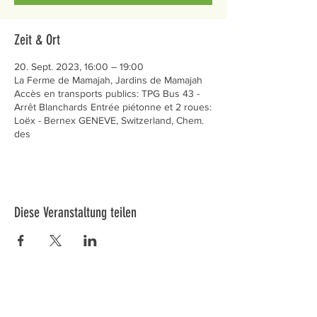
Zeit & Ort
20. Sept. 2023, 16:00 – 19:00
La Ferme de Mamajah, Jardins de Mamajah
Accès en transports publics: TPG Bus 43 -
Arrêt Blanchards Entrée piétonne et 2 roues:
Loëx - Bernex GENEVE, Switzerland, Chem.
des
Diese Veranstaltung teilen
Préservons la Nature de la Presqu'île de Loëx |
Privilégiez la mobilité douce 🌸🌿🐢