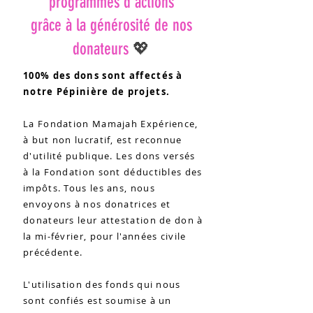
programmes d'actions
grâce à la générosité de nos
💖
donateurs
100% des dons sont affectés à
notre Pépinière de projets.
La Fondation Mamajah Expérience,
à but non lucratif, est reconnue
d'utilité publique. Les dons versés
à la Fondation sont déductibles des
impôts. Tous les ans, nous
envoyons à nos donatrices et
donateurs leur attestation de don à
la mi-février, pour l'années civile
précédente.
L'utilisation des fonds qui nous
sont confiés est soumise à un