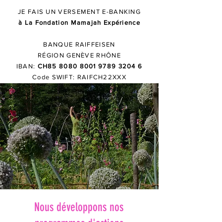
JE FAIS UN VERSEMENT E-BANKING
à L
a Fondation Mamajah Expérience
BANQUE RAIFFEISEN
RÉGION GENÈVE RHÔNE
I
BAN:
CH85
8080 8001 9789 3204 6
Code SWIFT: RAIFCH22XXX
Nous développons nos