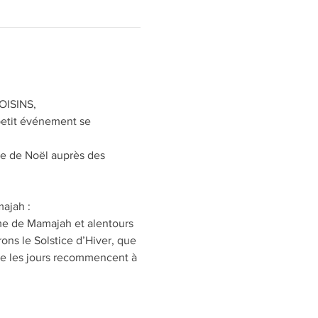
ISINS,
petit événement se 
te de Noël auprès des 
ajah :
me de Mamajah et alentours 
rons le Solstice d’Hiver, que 
que les jours recommencent à 