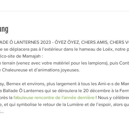
ung
DE Ô LANTERNES 2023 - ÔYEZ ÔYEZ, CHERS AMIS, CHERS VO
e se déplacera pas à l’extérieur dans le hameau de Loëx, notre 
éco-site de Mamajah :
 terrain (venez avec votre matériel pour les lampions), puis Con
e Chaleureuse et d’animations joyeuses.
sy, Bernex et environs, plus largement à tous les Ami-e-s de Mam
a Ballade Ô Lanternes qui se déroulera le 20 décembre à la Fer
rès la 
fabuleuse rencontre de l'année dernière
 ! Nous y célèbre
, et qui symbolise le retour de la Lumière et de l’espoir, alors 
t…