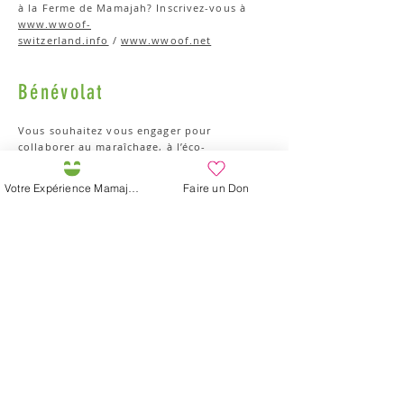
à la Ferme de Mamajah? Inscrivez-vous à
www.wwoof-
switzerland.info
/
www.wwoof.net
Bénévolat
Vous souhaitez vous engager pour
collaborer au maraîchage, à l’éco-
construction ou à toutes autres activités en
lien avec l’accueil et la transmission éco-
Votre Expérience Mamajah
Faire un Don
pédagogique à la Ferme de Mamajah. Vous
avez des compétences, envie de les partager,
nous avons besoin de soutien dans tous les
domaines, bienvenue!