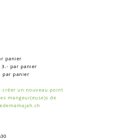
ar panier
 3.- par panier
- par panier
de créer un nouveau point
res mangeur(euse)s de
medemamajah.ch
h30