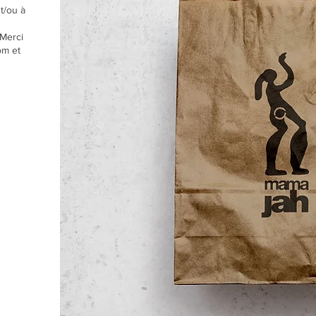
t/ou à
 Merci
om et