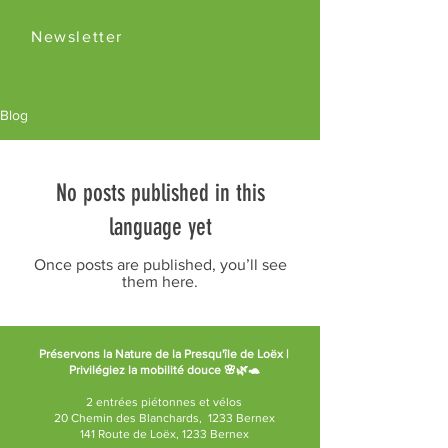
Newsletter
Blog
No posts published in this
language yet
Once posts are published, you’ll see
them here.
Préservons la Nature de la Presqu'île de Loëx |
Privilégiez la mobilité douce 🌸🌿🐢
2 entrées piétonnes et vélos
20 Chemin des Blanchards, 1233 Bernex
141 Route de Loëx, 1233 Bernex