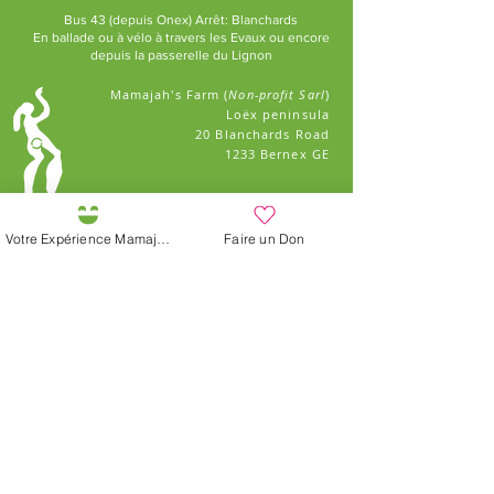
Bus 43 (depuis Onex) Arrêt: Blanchards
En ballade ou à vélo à travers les Evaux ou encore
depuis la passerelle du Lignon
Mamajah's Farm (
Non-profit Sarl
)
Loëx peninsula
20 Blanchards Road
1233 Bernex GE
By Nature, Creative,
Ecological and
Votre Expérience Mamajah
Faire un Don
Solidarity
+41 (0)22 328 04 90
info@lafermedemamaja
h.ch
Jobs at the Farm
Recevoir la newsletter
Plaquette de la Ferme
Le Jardin des Couleurs
FOLLOW US