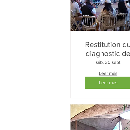
Restitution d
diagnostic d
santé territoria
sáb, 30 sept
Leer más
Leer más