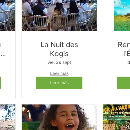
u
La Nuit des
Ren
e
Kogis
l
le
d
vie, 29 sept
d
Leer más
Leer más