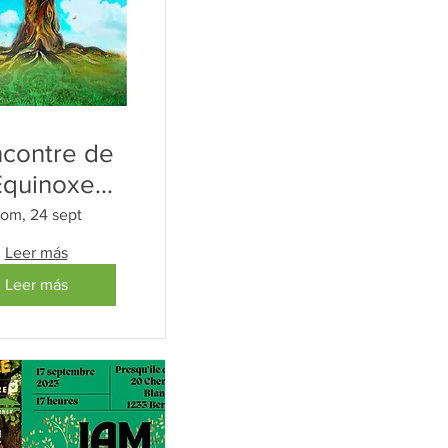
contre de
'Équinoxe
'Automne
om, 24 sept
Leer más
Leer más