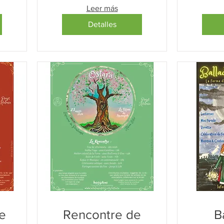
Leer más
Detalles
te
Rencontre de
B