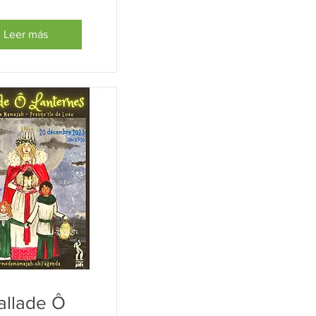
Leer más
allade Ô