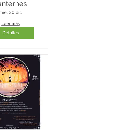
anternes
mié, 20 dic
Leer más
Detalles