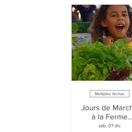
Múltiples fechas
Jours de Marc
à la Ferme
(Samedi)
sáb, 07 dic