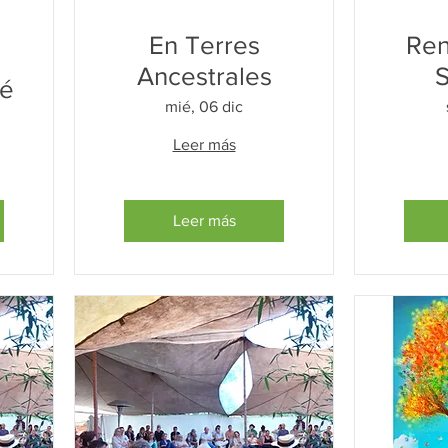
En Terres
Ren
Ancestrales
hé
mié, 06 dic
Leer más
Leer más