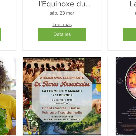
l'Equinoxe du
L
Printemps
sáb, 23 mar
Leer más
Detalles