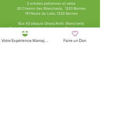
2 entrées piétonnes et vélos
20 Chemin des Blanchards, 1233 Bernex
141 Route de Loëx, 1233 Bernex
Bus 43 (depuis Onex) Arrêt: Blanchards
En ballade ou à vélo à travers les Evaux ou encore
depuis la passerelle du Lignon
Votre Expérience Mamajah
Faire un Don
Granja de Mamajah (
SARL sin
ánimo de lucro
)
Península de Loëx
Calle Blanchards, 20
1233 Bernex GE
Por Naturaleza,
Creativos, Ecológicos y
Solidarios
+41 (0)22 328 04 90
info@lafermedemajah.c
h
Jobs à la Ferme
Recevoir la newsletter
Plaquette de la Ferme
Le Jardin des Couleurs