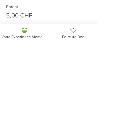
Enfant
5,00 CHF
Votre Expérience Mamajah
Faire un Don
Compartir este evento
Préservons la Nature de la Presqu'île de Loëx |
Privilégiez la mobilité douce 🌸🌿🐢
2 entrées piétonnes et vélos
20 Chemin des Blanchards, 1233 Bernex
141 Route de Loëx, 1233 Bernex
Bus 43 (depuis Onex) Arrêt: Blanchards
En ballade ou à vélo à travers les Evaux ou encore