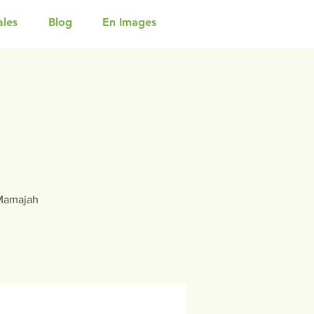
ales
Blog
En Images
 Mamajah