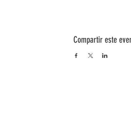
Compartir este eve
Préser
En ba