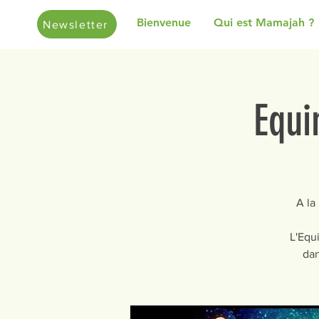
Bienvenue
Qui est Mamajah ?
Newsletter
Equi
A la
L'Equ
dan