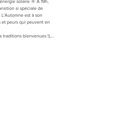
nergie solaire 🌞 A 19h, 
nsition si spéciale de 
. L'Automne est à son 
s et peurs qui peuvent en 
s traditions bienvenues !),…