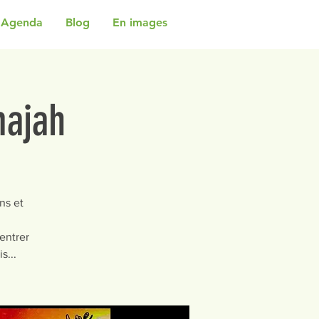
Agenda
Blog
En images
majah
ns et
entrer
s...