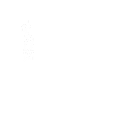
En ba
Fondation Mamajah Expérienc
Éco-site &
Ferme de Mamaj
Presqu'île de Loëx
20 Chemin des Blanchards
1233 Bernex GE
+41 (0)22 328 04 90
+41 (0)79 811 50 55
fondation
@mamajah.org
visite@mamajah.org