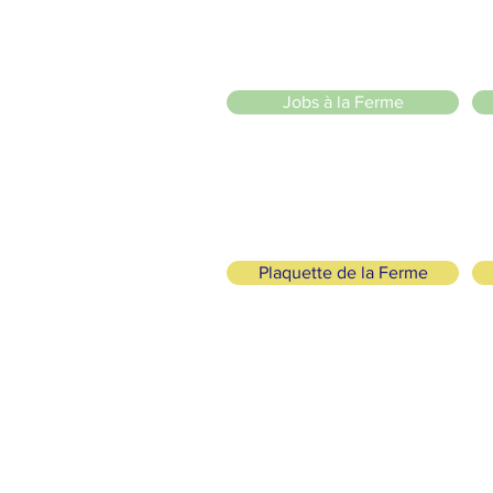
llade ou à vélo à travers les Evaux ou encore depuis la passerel
e
Jobs à la Ferme
ah
Plaquette de la Ferme
SUIVEZ-NOUS