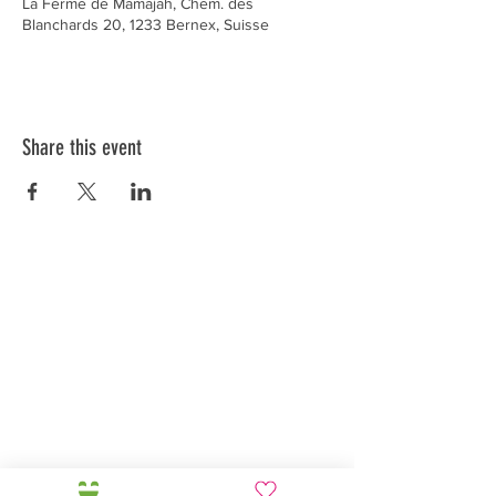
La Ferme de Mamajah, Chem. des
Blanchards 20, 1233 Bernex, Suisse
Share this event
Préservons la Nature de la Presqu'île de Loëx |
Privilégiez la mobilité douce 🌸🌿🐢
2 entrées piétonnes et vélos
20 Chemin des Blanchards, 1233 Bernex
141 Route de Loëx, 1233 Bernex
Bus 43 (depuis Onex) Arrêt: Blanchards
En ballade ou à vélo à travers les Evaux ou encore
depuis la passerelle du Lignon
Mamajah's Farm (
Non-profit Sarl
)