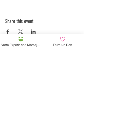
Share this event
Votre Expérience Mamajah
Faire un Don
Préservons la Nature de la Presqu'île de Loëx |
Privilégiez la mobilité douce 🌸🌿🐢
2 entrées piétonnes et vélos
20 Chemin des Blanchards, 1233 Bernex
141 Route de Loëx, 1233 Bernex
Bus 43 (depuis Onex) Arrêt: Blanchards
En ballade ou à vélo à travers les Evaux ou encore
depuis la passerelle du Lignon
Mamajah's Farm (
Non-profit Sarl
)
Loëx peninsula
20 Blanchards Road
1233 Bernex GE