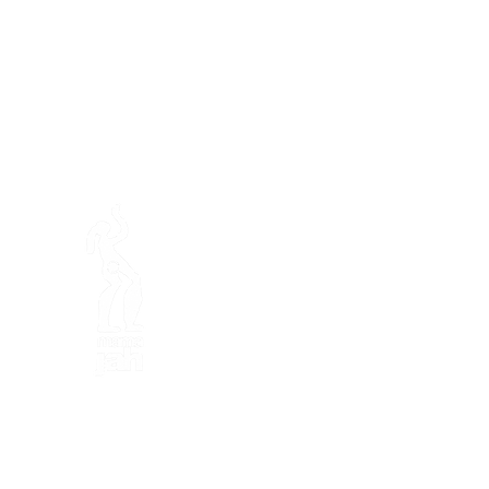
En ba
Mamajah's Farm (
Non-profit
Loëx peninsula
20 Blanchards Road
1233 Bernex GE
By Nature, Creative, Eco