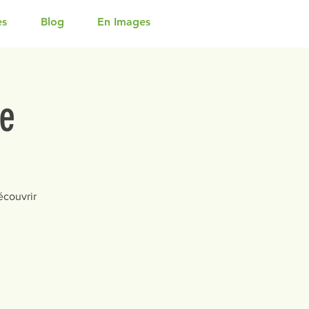
es
Blog
En Images
se
écouvrir