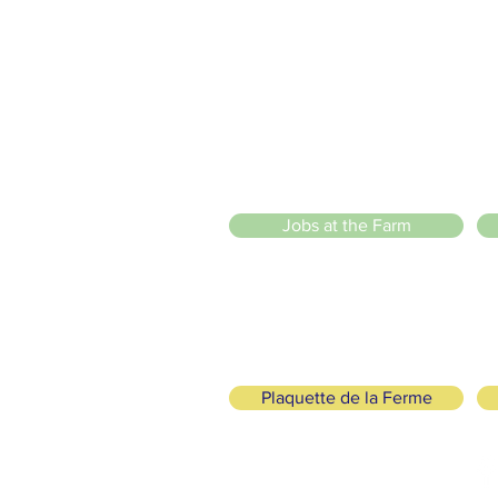
2 entrées piétonnes et vélos
20 Chemin des Blanchards, 1233 Bernex
141 Route de Loëx, 1233 Bernex
Bus 43 (depuis Onex) Arrêt: Blanchards
llade ou à vélo à travers les Evaux ou encore depuis la passerel
 Sarl
)
Jobs at the Farm
Plaquette de la Ferme
logical and Solidarity
FOLLOW US
+41 (0)22 328 04 90