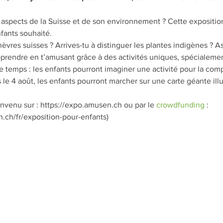
aspects de la Suisse et de son environnement ? Cette expositio
fants souhaité.
hèvres suisses ? Arrives-tu à distinguer les plantes indigènes ? A
rendre en t’amusant grâce à des activités uniques, spécialemen
e temps : les enfants pourront imaginer une activité pour la compl
s le 4 août, les enfants pourront marcher sur une carte géante ill
envenu sur : https://expo.amusen.ch ou par le 
crowdfunding
 : 
.ch/fr/exposition-pour-enfants)