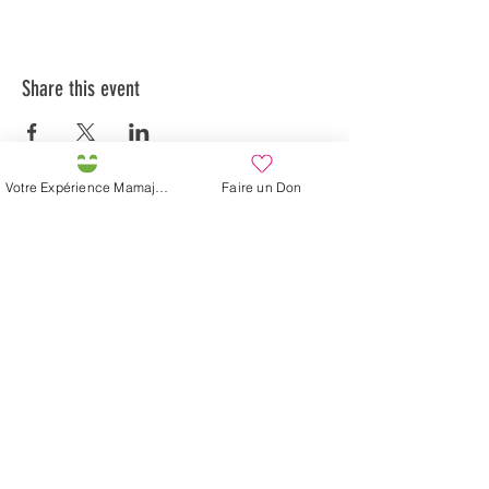
Share this event
Votre Expérience Mamajah
Faire un Don
Préservons la Nature de la Presqu'île de Loëx |
Privilégiez la mobilité douce 🌸🌿🐢
2 entrées piétonnes et vélos
20 Chemin des Blanchards, 1233 Bernex
141 Route de Loëx, 1233 Bernex
Bus 43 (depuis Onex) Arrêt: Blanchards
En ballade ou à vélo à travers les Evaux ou encore
depuis la passerelle du Lignon
Mamajah's Farm (
Non-profit Sarl
)
Loëx peninsula
20 Blanchards Road
1233 Bernex GE