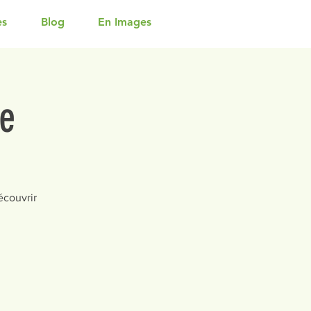
es
Blog
En Images
se
écouvrir