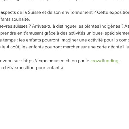
aspects de la Suisse et de son environnement ? Cette expositio
fants souhaité.
hèvres suisses ? Arrives-tu à distinguer les plantes indigènes ? A
rendre en t’amusant grâce à des activités uniques, spécialemen
e temps : les enfants pourront imaginer une activité pour la compl
s le 4 août, les enfants pourront marcher sur une carte géante ill
envenu sur : https://expo.amusen.ch ou par le 
crowdfunding
 : 
.ch/fr/exposition-pour-enfants)