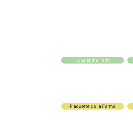
2 entrées piétonnes et vélos
20 Chemin des Blanchards, 1233 Bernex
141 Route de Loëx, 1233 Bernex
Bus 43 (depuis Onex) Arrêt: Blanchards
llade ou à vélo à travers les Evaux ou encore depuis la passerel
 Sarl
)
Jobs at the Farm
Plaquette de la Ferme
logical and Solidarity
FOLLOW US
+41 (0)22 328 04 90