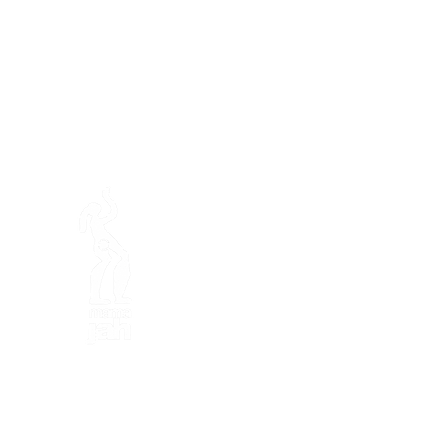
En ba
Mamajah's Farm (
Non-profit
Loëx peninsula
20 Blanchards Road
1233 Bernex GE
By Nature, Creative, Eco