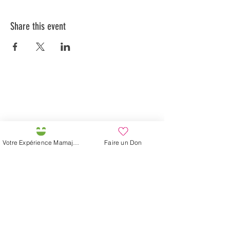
Share this event
Préservons la Nature de la Presqu'île de Loëx |
Privilégiez la mobilité douce 🌸🌿🐢
2 entrées piétonnes et vélos
20 Chemin des Blanchards, 1233 Bernex
141 Route de Loëx, 1233 Bernex
Votre Expérience Mamajah
Faire un Don
Bus 43 (depuis Onex) Arrêt: Blanchards
En ballade ou à vélo à travers les Evaux ou encore
depuis la passerelle du Lignon
Mamajah's Farm (
Non-profit Sarl
)
Loëx peninsula
20 Blanchards Road
1233 Bernex GE