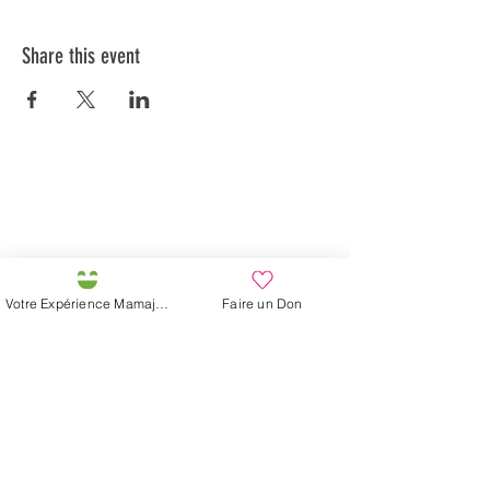
Share this event
Préservons la Nature de la Presqu'île de Loëx |
Privilégiez la mobilité douce 🌸🌿🐢
2 entrées piétonnes et vélos
20 Chemin des Blanchards, 1233 Bernex
141 Route de Loëx, 1233 Bernex
Votre Expérience Mamajah
Faire un Don
Bus 43 (depuis Onex) Arrêt: Blanchards
En ballade ou à vélo à travers les Evaux ou encore
depuis la passerelle du Lignon
Mamajah's Farm (
Non-profit Sarl
)
Loëx peninsula
20 Blanchards Road
1233 Bernex GE