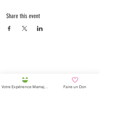
Share this event
Préservons la Nature de la Presqu'île de Loëx |
Privilégiez la mobilité douce 🌸🌿🐢
2 entrées piétonnes et vélos
20 Chemin des Blanchards, 1233 Bernex
141 Route de Loëx, 1233 Bernex
Votre Expérience Mamajah
Faire un Don
Bus 43 (depuis Onex) Arrêt: Blanchards
En ballade ou à vélo à travers les Evaux ou encore
depuis la passerelle du Lignon
Mamajah's Farm (
Non-profit Sarl
)
Loëx peninsula
20 Blanchards Road
1233 Bernex GE