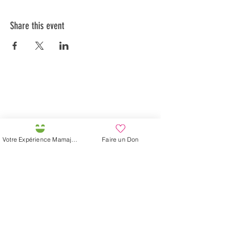
Share this event
Préservons la Nature de la Presqu'île de Loëx |
Privilégiez la mobilité douce 🌸🌿🐢
2 entrées piétonnes et vélos
20 Chemin des Blanchards, 1233 Bernex
141 Route de Loëx, 1233 Bernex
Votre Expérience Mamajah
Faire un Don
Bus 43 (depuis Onex) Arrêt: Blanchards
En ballade ou à vélo à travers les Evaux ou encore
depuis la passerelle du Lignon
Mamajah's Farm (
Non-profit Sarl
)
Loëx peninsula
20 Blanchards Road
1233 Bernex GE