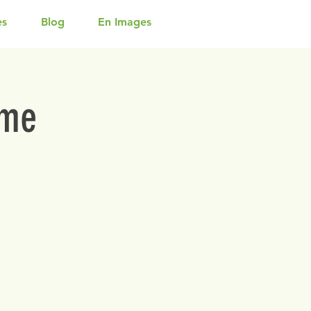
es
Blog
En Images
rme