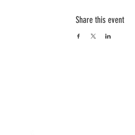
Share this event
Préser
En ba
Mamajah's Farm (
Non-profit