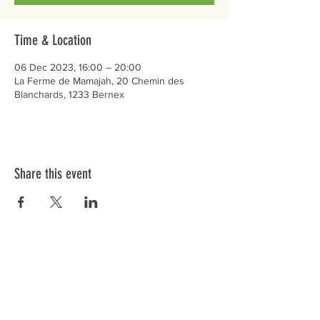
Time & Location
06 Dec 2023, 16:00 – 20:00
La Ferme de Mamajah, 20 Chemin des
Blanchards, 1233 Bernex
Share this event
Préservons la Nature de la Presqu'île de Loëx |
Privilégiez la mobilité douce 🌸🌿🐢
2 entrées piétonnes et vélos
20 Chemin des Blanchards, 1233 Bernex
141 Route de Loëx, 1233 Bernex