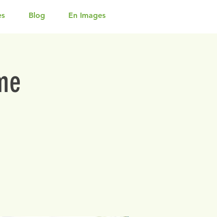
es
Blog
En Images
me