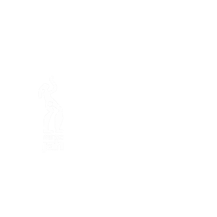
En ba
Mamajah's Farm (
Non-profit
Loëx peninsula
20 Blanchards Road
1233 Bernex GE
By Nature, Creative, Eco
info@