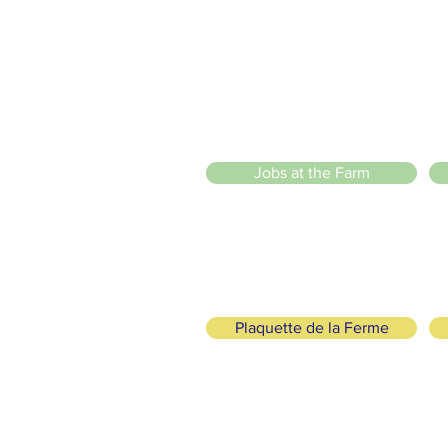
20 Chemin des Blanchards, 1233 Bernex
141 Route de Loëx, 1233 Bernex
Bus 43 (depuis Onex) Arrêt: Blanchards
llade ou à vélo à travers les Evaux ou encore depuis la passerel
 Sarl
)
Jobs at the Farm
Plaquette de la Ferme
logical and Solidarity
FOLLOW US
+41 (0)22 328 04 90
lafermedemamajah.ch