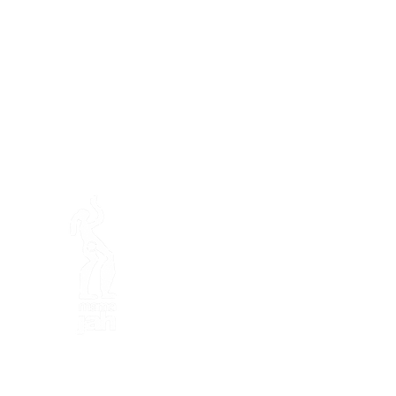
En ba
Mamajah's Farm (
Non-profit
Loëx peninsula
20 Blanchards Road
1233 Bernex GE
By Nature, Creative, Eco