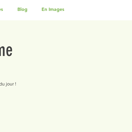
es
Blog
En Images
me
u jour !