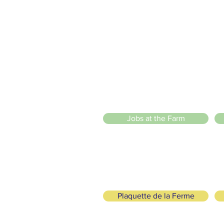
2 entrées piétonnes et vélos
20 Chemin des Blanchards, 1233 Bernex
141 Route de Loëx, 1233 Bernex
Bus 43 (depuis Onex) Arrêt: Blanchards
llade ou à vélo à travers les Evaux ou encore depuis la passerel
 Sarl
)
Jobs at the Farm
Plaquette de la Ferme
logical and Solidarity