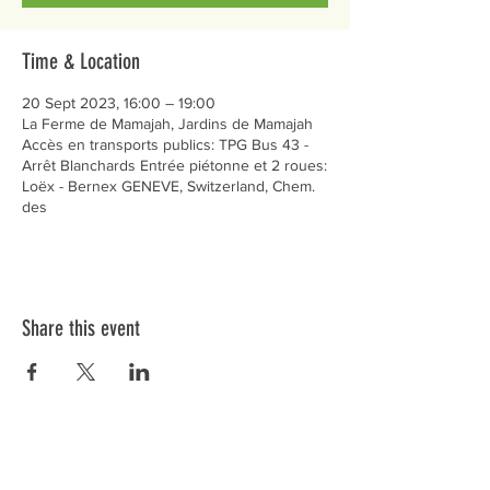
Time & Location
20 Sept 2023, 16:00 – 19:00
La Ferme de Mamajah, Jardins de Mamajah
Accès en transports publics: TPG Bus 43 -
Arrêt Blanchards Entrée piétonne et 2 roues:
Loëx - Bernex GENEVE, Switzerland, Chem.
des
Share this event
Préservons la Nature de la Presqu'île de Loëx |
Privilégiez la mobilité douce 🌸🌿🐢