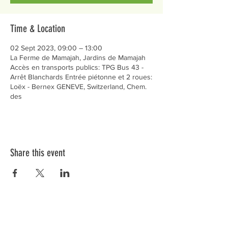
Time & Location
02 Sept 2023, 09:00 – 13:00
La Ferme de Mamajah, Jardins de Mamajah
Accès en transports publics: TPG Bus 43 -
Arrêt Blanchards Entrée piétonne et 2 roues:
Loëx - Bernex GENEVE, Switzerland, Chem.
des
Share this event
Préservons la Nature de la Presqu'île de Loëx |
Privilégiez la mobilité douce 🌸🌿🐢