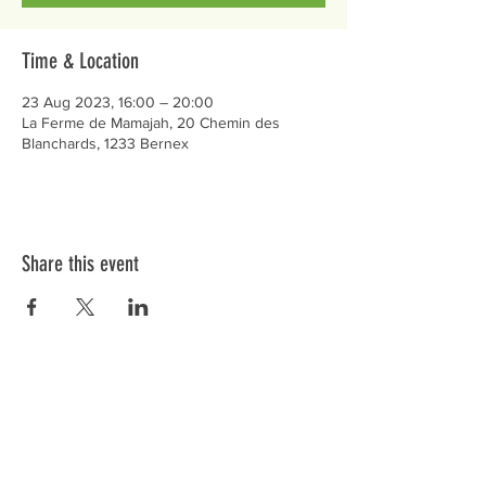
Time & Location
23 Aug 2023, 16:00 – 20:00
La Ferme de Mamajah, 20 Chemin des
Blanchards, 1233 Bernex
Share this event
Préservons la Nature de la Presqu'île de Loëx |
Privilégiez la mobilité douce 🌸🌿🐢
2 entrées piétonnes et vélos
20 Chemin des Blanchards, 1233 Bernex
141 Route de Loëx, 1233 Bernex