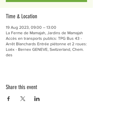
Time & Location
19 Aug 2023, 09:00 – 13:00
La Ferme de Mamajah, Jardins de Mamajah
Accès en transports publics: TPG Bus 43 -
Arrêt Blanchards Entrée piétonne et 2 roues:
Loëx - Bernex GENEVE, Switzerland, Chem.
des
Share this event
Préservons la Nature de la Presqu'île de Loëx |
Privilégiez la mobilité douce 🌸🌿🐢