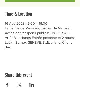
Time & Location
16 Aug 2023, 16:00 – 19:00
La Ferme de Mamajah, Jardins de Mamajah
Accès en transports publics: TPG Bus 43 -
Arrêt Blanchards Entrée piétonne et 2 roues:
Loëx - Bernex GENEVE, Switzerland, Chem.
des
Share this event
Préservons la Nature de la Presqu'île de Loëx |
Privilégiez la mobilité douce 🌸🌿🐢